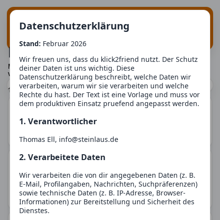
Suche
Login
klick
2
friend
Datenschutzerklärung
Registrieren
Stand:
Februar 2026
Freunde finden
Wir freuen uns, dass du klick2friend nutzt. Der Schutz
Menschen finden, mit denen dich Gemeinsamkeiten
deiner Daten ist uns wichtig. Diese
verbinden.
Datenschutzerklärung beschreibt, welche Daten wir
verarbeiten, warum wir sie verarbeiten und welche
118
Finde Menschen, die wirklich zu dir passen.
Mensch(en) mit Gemeinsamkeiten
Rechte du hast. Der Text ist eine Vorlage und muss vor
Diese Plattform ist für alle gedacht, die echte Kontakte
dem produktiven Einsatz pruefend angepasst werden.
Blubberbernd
suchen - Gespräche, gemeinsame Interessen, neue
Bekanntschaften oder eine Beziehung. Hier steht der
1. Verantwortlicher
Mensch im Mittelpunkt, nicht Oberflächlichkeiten oder
Mehr erfahren
schnelle Absichten.
Mann / 33
Thomas Ell, info@steinlaus.de
Persönlicher als klassische Dating-Seiten
2. Verarbeitete Daten
Neben Alter, Ort und ein paar Basisangaben spielen bei
KI_Claudia_100
uns vor allem deine Interessen, Werte und Vorlieben eine
40213 Duesseldorf
Wir verarbeiten die von dir angegebenen Daten (z. B.
Rolle. Über sogenannte Eigenschaften entsteht ein Profil,
E-Mail, Profilangaben, Nachrichten, Suchpräferenzen)
das mehr über dich aussagt als nur ein Foto.
Frau / 47
sowie technische Daten (z. B. IP-Adresse, Browser-
Mehr erfahren
So können dir Menschen vorgeschlagen werden, die
Informationen) zur Bereitstellung und Sicherheit des
wirklich zu deinem Lebensstil passen.
Dienstes.
So einfach oder so genau, wie du möchtest