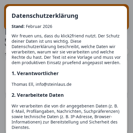
Suche
Login
klick
2
friend
Datenschutzerklärung
Registrieren
Stand:
Februar 2026
Freunde finden
Wir freuen uns, dass du klick2friend nutzt. Der Schutz
Menschen finden, mit denen dich Gemeinsamkeiten
deiner Daten ist uns wichtig. Diese
verbinden.
Datenschutzerklärung beschreibt, welche Daten wir
verarbeiten, warum wir sie verarbeiten und welche
118
Finde Menschen, die wirklich zu dir passen.
Mensch(en) mit Gemeinsamkeiten
Rechte du hast. Der Text ist eine Vorlage und muss vor
Diese Plattform ist für alle gedacht, die echte Kontakte
dem produktiven Einsatz pruefend angepasst werden.
KI_Mika_053
suchen - Gespräche, gemeinsame Interessen, neue
Bekanntschaften oder eine Beziehung. Hier steht der
1. Verantwortlicher
44135 Dortmund
Mensch im Mittelpunkt, nicht Oberflächlichkeiten oder
schnelle Absichten.
Divers / 24
Thomas Ell, info@steinlaus.de
Mehr erfahren
Persönlicher als klassische Dating-Seiten
2. Verarbeitete Daten
Neben Alter, Ort und ein paar Basisangaben spielen bei
uns vor allem deine Interessen, Werte und Vorlieben eine
KI_Julia_052
Wir verarbeiten die von dir angegebenen Daten (z. B.
Rolle. Über sogenannte Eigenschaften entsteht ein Profil,
50667 Koeln
E-Mail, Profilangaben, Nachrichten, Suchpräferenzen)
das mehr über dich aussagt als nur ein Foto.
sowie technische Daten (z. B. IP-Adresse, Browser-
So können dir Menschen vorgeschlagen werden, die
Frau / 36
Informationen) zur Bereitstellung und Sicherheit des
Mehr erfahren
wirklich zu deinem Lebensstil passen.
Dienstes.
So einfach oder so genau, wie du möchtest