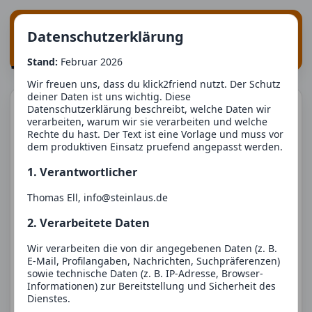
Suche
Login
klick
2
friend
Datenschutzerklärung
Registrieren
Stand:
Februar 2026
Tribal
Wir freuen uns, dass du klick2friend nutzt. Der Schutz
deiner Daten ist uns wichtig. Diese
Profil
Datenschutzerklärung beschreibt, welche Daten wir
verarbeiten, warum wir sie verarbeiten und welche
Rechte du hast. Der Text ist eine Vorlage und muss vor
dem produktiven Einsatz pruefend angepasst werden.
1. Verantwortlicher
Thomas Ell, info@steinlaus.de
2. Verarbeitete Daten
Mann
36 Jahre
Wir verarbeiten die von dir angegebenen Daten (z. B.
E-Mail, Profilangaben, Nachrichten, Suchpräferenzen)
Keine Infos vorhanden.
sowie technische Daten (z. B. IP-Adresse, Browser-
Informationen) zur Bereitstellung und Sicherheit des
Dienstes.