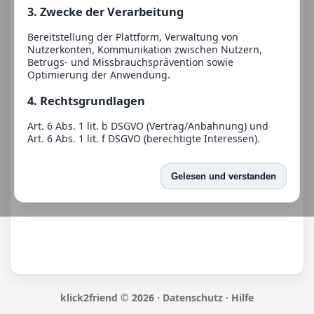
3. Zwecke der Verarbeitung
Bereitstellung der Plattform, Verwaltung von
Nutzerkonten, Kommunikation zwischen Nutzern,
Betrugs- und Missbrauchsprävention sowie
Optimierung der Anwendung.
4. Rechtsgrundlagen
Art. 6 Abs. 1 lit. b DSGVO (Vertrag/Anbahnung) und
Art. 6 Abs. 1 lit. f DSGVO (berechtigte Interessen).
5. Empfänger
Gelesen und verstanden
Eine Weitergabe an Dritte erfolgt nur, soweit dies für
den Betrieb erforderlich ist oder eine gesetzliche
Verpflichtung besteht.
6. Speicherdauer
Wir speichern Daten nur so lange, wie es für die
jeweiligen Zwecke erforderlich ist oder gesetzliche
Aufbewahrungspflichten bestehen.
klick2friend © 2026 ·
Datenschutz
·
Hilfe