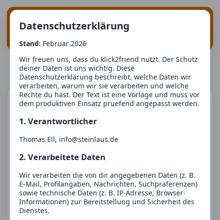
Suche
Login
klick
2
friend
Datenschutzerklärung
Registrieren
Stand:
Februar 2026
Wir freuen uns, dass du klick2friend nutzt. Der Schutz
Registrieren
deiner Daten ist uns wichtig. Diese
Datenschutzerklärung beschreibt, welche Daten wir
verarbeiten, warum wir sie verarbeiten und welche
Rechte du hast. Der Text ist eine Vorlage und muss vor
Email
dem produktiven Einsatz pruefend angepasst werden.
1. Verantwortlicher
Nickname
Thomas Ell, info@steinlaus.de
2. Verarbeitete Daten
Passwort
Wir verarbeiten die von dir angegebenen Daten (z. B.
E-Mail, Profilangaben, Nachrichten, Suchpräferenzen)
sowie technische Daten (z. B. IP-Adresse, Browser-
Identität
Informationen) zur Bereitstellung und Sicherheit des
Dienstes.