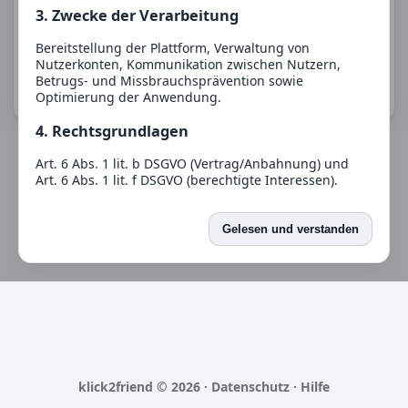
3. Zwecke der Verarbeitung
Alter
Bereitstellung der Plattform, Verwaltung von
Nutzerkonten, Kommunikation zwischen Nutzern,
Betrugs- und Missbrauchsprävention sowie
Registrieren
Optimierung der Anwendung.
4. Rechtsgrundlagen
Art. 6 Abs. 1 lit. b DSGVO (Vertrag/Anbahnung) und
Art. 6 Abs. 1 lit. f DSGVO (berechtigte Interessen).
5. Empfänger
Gelesen und verstanden
Eine Weitergabe an Dritte erfolgt nur, soweit dies für
den Betrieb erforderlich ist oder eine gesetzliche
Verpflichtung besteht.
6. Speicherdauer
Wir speichern Daten nur so lange, wie es für die
jeweiligen Zwecke erforderlich ist oder gesetzliche
Aufbewahrungspflichten bestehen.
klick2friend © 2026 ·
Datenschutz
·
Hilfe