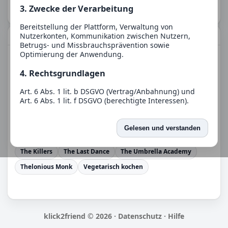
3. Zwecke der Verarbeitung
und kurze Chats.
Bereitstellung der Plattform, Verwaltung von
Nutzerkonten, Kommunikation zwischen Nutzern,
Eigenschaften
Betrugs- und Missbrauchsprävention sowie
Optimierung der Anwendung.
1984
30 Rock
3D-Druck
4. Rechtsgrundlagen
Alien – Das unheimliche Wesen aus einer fremden Welt
Barbie
Exploding Kittens
Frozen
Fußball spielen
Art. 6 Abs. 1 lit. b DSGVO (Vertrag/Anbahnung) und
Art. 6 Abs. 1 lit. f DSGVO (berechtigte Interessen).
Horizon Forbidden West
Inselurlaube
5. Empfänger
Mage: The Ascension
Requiem for a Dream
Terraria
Gelesen und verstanden
Thailändisches Restaurant
The Joe Rogan Experience
Eine Weitergabe an Dritte erfolgt nur, soweit dies für
den Betrieb erforderlich ist oder eine gesetzliche
The Killers
The Last Dance
The Umbrella Academy
Verpflichtung besteht.
Thelonious Monk
Vegetarisch kochen
6. Speicherdauer
Wir speichern Daten nur so lange, wie es für die
jeweiligen Zwecke erforderlich ist oder gesetzliche
Aufbewahrungspflichten bestehen.
klick2friend © 2026 ·
Datenschutz
·
Hilfe