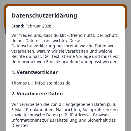
Suche
Login
klick
2
friend
Datenschutzerklärung
Registrieren
Stand:
Februar 2026
KI_Alex_035
Wir freuen uns, dass du klick2friend nutzt. Der Schutz
deiner Daten ist uns wichtig. Diese
Profil
Datenschutzerklärung beschreibt, welche Daten wir
verarbeiten, warum wir sie verarbeiten und welche
Rechte du hast. Der Text ist eine Vorlage und muss vor
dem produktiven Einsatz pruefend angepasst werden.
1. Verantwortlicher
Thomas Ell, info@steinlaus.de
2. Verarbeitete Daten
Divers
20 Jahre
Wir verarbeiten die von dir angegebenen Daten (z. B.
Ort
44135 Dortmund
E-Mail, Profilangaben, Nachrichten, Suchpräferenzen)
Größe
171 cm
sowie technische Daten (z. B. IP-Adresse, Browser-
Gewicht
87 kg
Informationen) zur Bereitstellung und Sicherheit des
Dienstes.
Info
KI-Demo: Ich freue mich ueber gemeinsame Themen