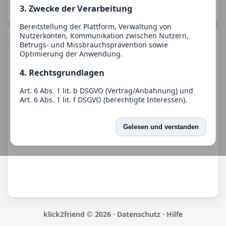
3. Zwecke der Verarbeitung
Bereitstellung der Plattform, Verwaltung von
Nutzerkonten, Kommunikation zwischen Nutzern,
Eigenschaften
Betrugs- und Missbrauchsprävention sowie
Optimierung der Anwendung.
CAD-Design
Clueless
Gödel, Escher, Bach
4. Rechtsgrundlagen
Hip-Hop-Festival
Mit Haustieren reisen
Per Anhalter durch die Galaxis
Rooftop-Bars
Art. 6 Abs. 1 lit. b DSGVO (Vertrag/Anbahnung) und
Art. 6 Abs. 1 lit. f DSGVO (berechtigte Interessen).
Spelunky 2
Stand by Me
Surrealer Humor
5. Empfänger
The Beatles
Wanderurlaube
Gelesen und verstanden
YouTube oder Streams zusammen schauen
Eine Weitergabe an Dritte erfolgt nur, soweit dies für
den Betrieb erforderlich ist oder eine gesetzliche
Verpflichtung besteht.
6. Speicherdauer
Wir speichern Daten nur so lange, wie es für die
jeweiligen Zwecke erforderlich ist oder gesetzliche
Aufbewahrungspflichten bestehen.
klick2friend © 2026 ·
Datenschutz
·
Hilfe